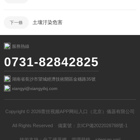
土壤汙染危害
下一條
服務熱線
0731-82842825
湖南省長沙市望城經濟技術開區金穗路35號
xiangyi@xiangyilxj.com
Copyright © 2026蕾丝视频APP网站入口（北京）儀器有限公司
All Rights Reserved
備案號：
京ICP備2022028788號-1
技術支持：
化工儀器網
管理登錄
sitemap.xml