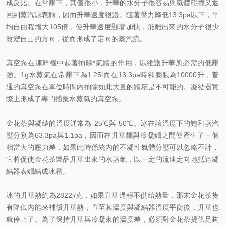
成反比。在常壓下，其值很小，升華的水分子很容易與氣體碰撞又返
回到蒸汽源表麵，因而升華速度很漫。隨著壓力降低13.3pa以下，平
均自由程增大105倍，使升華速度顯著加快，飛離出來的水分子很少
改變自己的方向，從而形成了定向的蒸汽流。
真空泵在凍幹機中起著抽除*氣體的作用，以維護升華所必需的低壓
強。1g水蒸氣在常壓下為1.25l而在13.3pa時卻膨脹為10000升，普
通的真空泵在單位時間內抽除如此大量的體積是不可能的。凝結器實
際上形成了專門捕集水蒸氣的真空泵。
金花茶與凝結的溫度通常為-25℃與-50℃。冰在該溫度下的飽和蒸汽
壓分別為63.3pa與1.1pa，因而在升華麵與冷凝麵之間便產生了一個
相當大的壓力差，如果此時係統內的不凝性氣體分壓可以忽略不計，
它將促使金花茶製品升華出來的水蒸氣，以一定的流速定向地抵達凝
結器表麵結成冰霜。
冰的升華熱約為2822j/克，如果升華過程不供給熱量，那末金花茶隻
有降低內能來補償升華熱，直至其溫度與凝結器溫度平衡後，升華也
就停止了。為了保持升華與冷凝來的溫度差，必須對金花茶提供足夠