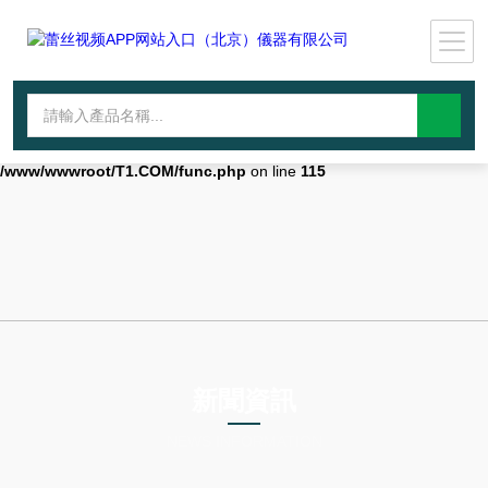
Warning
: mkdir(): No space left on device in
/www/wwwroot/T1.COM/func.php
on line
127
Warning
:
file_put_contents(./cachefile_yuan/lantianyin.com/cache/3b/f1e66/8648
failed to open stream: No such file or directory in
/www/wwwroot/T1.COM/func.php
on line
115
新聞資訊
NEWS INFORMATION