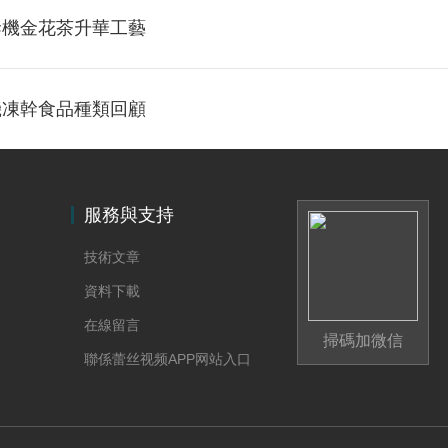
幹機金花茶升華工藝
機凍幹食品種類回顧
服務與支持
技術文章
資料下載
在線留言
掃碼加微信
聯係蕾丝视频APP网站入口