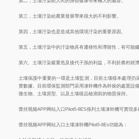
第二，土壤汙染給人民的身體健康帶來極大的威脅。
第三，土壤汙染給農業發展帶來很大的不利影響。
第四，土壤汙染也是造成其他環境汙染的重要原因。
第五，土壤汙染中的汙染物具有遷移性和滯留性，有可能
第六、土壤汙染嚴重危及後代子孫的利益，不利於農村經
土壤保護中重要的一環是土壤監測，目前土壤樣本處理仍
實數據。目前環保監測部門采用凍幹機作為幹燥的處置設備，
微生物、土壤原型、以及土壤樣品檢測前的物質保持。
蕾丝视频APP网站入口Pilot5-8ES係列土壤凍幹機可
蕾丝视频APP网站入口土壤凍幹機Pilot5-8Es功能為：