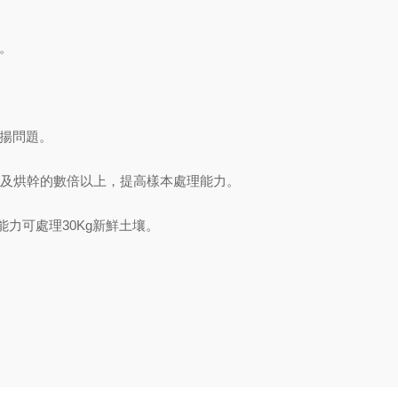
。
飛揚問題。
幹及烘幹的數倍以上，提高樣本處理能力。
處理能力可處理30Kg新鮮土壤。