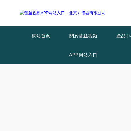
Warning
: mkdir(): No space left on device in
/www/wwwroot/T1.COM/
Warning
: file_put_contents(./cachefile_yuan/lantianyin.com/cache/e3/7
網站首頁
關於蕾丝视频
產品中
APP网站入口