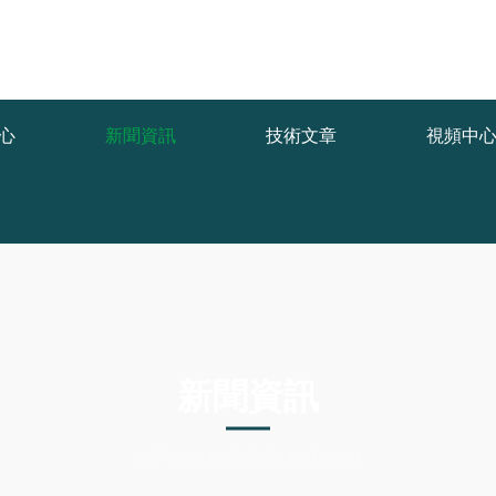
func.php
on line
127
a30d/daa54.html): failed to open stream: No such file or directory in
/
心
新聞資訊
技術文章
視頻中
新聞資訊
NEWS INFORMATION