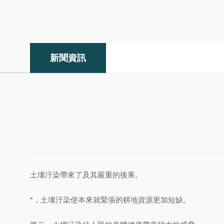
新聞資訊
土壤汙染帶來了及其嚴重的後果。
*，土壤汙染使本來就緊張的耕地資源更加短缺。