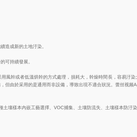
繼續造成新的土地汙染。
濟的可持續發展。
采用風幹或者低溫烘幹的方式處理，損耗大，幹燥時間長，容易汙染
但由於采用的是通用而非設備，導致出現不適合狀況。蕾丝视频APP网站
實現多種土壤樣本內嵌工藝選擇、VOC捕集、土壤防流失、土壤樣本防汙