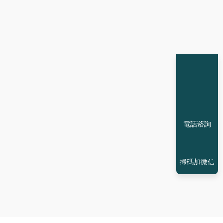
電話谘詢
掃碼加微信