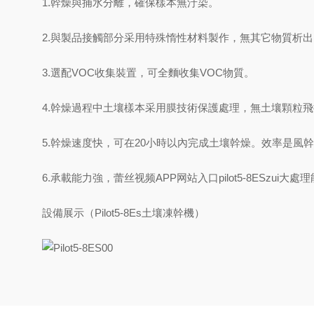
1.幹燥與捕水分離，確保樣本無汙染。
2.與製品接觸部分采用特殊惰性材料製作，無其它物質析出
3.選配VOC收集裝置，可全麵收集VOC物質。
4.幹燥過程中土壤樣本采用膜技術保護處理，無土壤顆粒
5.幹燥速度快，可在20小時以內完成土壤幹燥。效率是風
6.承載能力強，蕾丝视频APP网站入口pilot5-8ESzui大
設備展示（Pilot5-8Es土壤凍幹機）