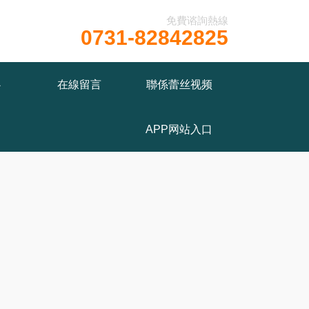
免費谘詢熱線
0731-82842825
www/wwwroot/T1.COM/func.php
on line
115
心
在線留言
聯係蕾丝视频
APP网站入口