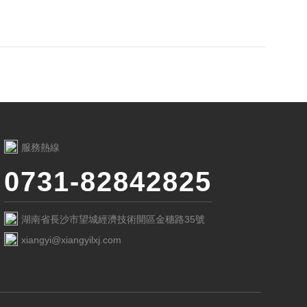
服務熱線
0731-82842825
湖南省長沙市望城經濟技術開區金穗路35號
xiangyi@xiangyilxj.com