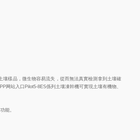
土壤樣品，微生物容易流失，從而無法真實檢測拿到土壤確
入口Pilot5-8ES係列土壤凍幹機可實現土壤有機物、
染功能。