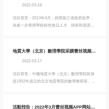
2022-03-18
凍幹技術線上培訓班。凍幹技術線上培訓班特
色：凍幹全流程培訓，實用性強。線下問題一對
項目背景：2013年4月，經黑龍江省政府批準，
一輔導，解決凍幹研發生產中的實際問題。多位
為進一步發揮學校綠色食品人才、技術和資源優
凍幹專家進行授課，理論與實操結合。培訓費在
勢的需要，東北農業大學將乳品中心、大豆中心
購買設備時可直接抵扣貨款，即能解決問題，又
和紡織所三家單位合並組建黑龍江省綠色食品科
節省采購成本。課程內容及學時課程內容...
學研究院。作為一家以食品研究為重點的科研單
地質大學（北京）數理學院采購蕾丝视频APP网站入口凍幹機FD-1A-50
位，因為食品凍幹工藝摸索的需求，綠研院就凍
2022-03-17
幹機采購問題與蕾丝视频APP网站入口取得了聯
係，並購買了蕾丝视频APP网站入口Pilot10-15M
項目背景：中國地質大學（北京）數理學院前身
凍幹機。相信該款凍幹機，也能在綠研院進一步
是1952年成立的北京地質學院的數學教研室、物
整合資源，推動綠色食品行業和區域經濟發展的
理教研室、化學教研室、化學分析室。幾經曆史
過程中發揮相應的作用。設備名稱：Pilot10-15M
變遷，2012年學校決定由材料科學與工程學院的
凍幹機應用領域：科...
物理、化學教研室和信息工程學院的數學教研室
活動預告：2022年3月蕾丝视频APP网站入口全國凍幹技術研討會