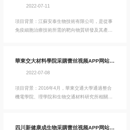
2022-07-11
幹細胞庫的運營和科研工作中，需要凍幹機設備
的支持。因此，銀宏幹細胞庫與北京蕾丝视频
項目背景：江蘇安泰生物技術有限公司，是從事
APP网站入口取得了聯係，並選擇了蕾丝视频
免疫細胞治療技術所需的靶向物質研發及其產業
APP网站入口旗下適合生物領域應用的Pilot10-
化的生物技術公司。2007年8月創建於中國醫藥
15Es凍幹機，也為日後雙方在凍幹應用領域的合
城（江蘇泰州）。在安泰生物進行製藥凍幹應用
作打開了良好的開端。設備名稱...
摸索的過程中，因為凍幹機設備的需求，與北京
華東交大材料學院采購蕾丝视频APP网站入口Pilot5-8S凍幹機
蕾丝视频APP网站入口取得了聯係，並購買了蕾
2022-07-08
丝视频APP网站入口旗下的Pilot5-8Es凍幹機。
作為一款經濟實用的凍幹機設備，相信適用麵較
項目背景：2016年4月，華東交通大學通過整合
廣的Pilot5-8Es凍幹機也能為安泰生物在生物製
機電學院、理學院和生物交通材料研究所相關學
藥領域的探索提供幫助。設備名稱：Pilot5-8Es
科專業資源，成立了材料科學與工程學院。學院
凍幹機應用領域：製藥應用凍幹機應用現場蕾丝
下設4個係、2個本科專業、1個實驗教學中心、4
视频APP网站入口（BIOC...
個研究所。材料科學與工程學院師生在進行新材
四川新健康成生物采購蕾丝视频APP网站入口LYO-3生產型凍幹機