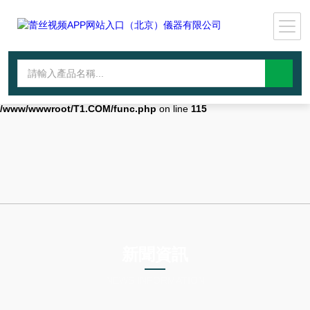
Warning
: mkdir(): No space left on device in
/www/wwwroot/T1.COM/func.php
on line
127
Warning
:
file_put_contents(./cachefile_yuan/lantianyin.com/cache/f7/f1e4d/5699
failed to open stream: No such file or directory in
/www/wwwroot/T1.COM/func.php
on line
115
新聞資訊
NEWS INFORMATION