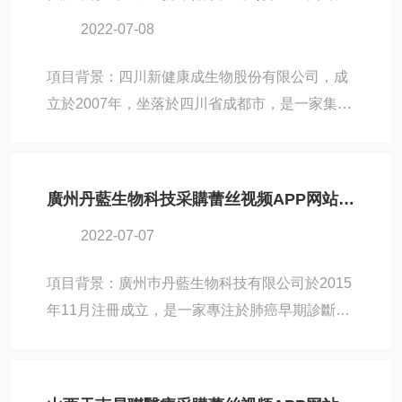
料凍幹應用摸索的過程中，因為凍幹機設備的需
2022-07-08
求，與北京蕾丝视频APP网站入口取得了聯係，
並最終選擇了蕾丝视频APP网站入口旗下比較適
項目背景：四川新健康成生物股份有限公司，成
合科研領域凍幹應用的Pilot5-8S凍幹機。相信該
立於2007年，坐落於四川省成都市，是一家集體
款凍幹機設備，也將為材料科學與工程學院師生
外診斷試劑及配套儀器、質控品、校準品的研
的凍幹應用摸索提供幫助。設備名稱：Pilot5-8S
發、生產、銷售和服務為一體的企業，主要服務
真空蕾丝视频下载APP應用...
於全國各級醫院、疾控中心、臨檢中心、科研院
廣州丹藍生物科技采購蕾丝视频APP网站入口中試凍幹機Pilot5-8Es
所等生物檢測實驗室。為了加強自主研發能力，
2022-07-07
四川新健康成生物就采購凍幹機設備的問題，與
北京蕾丝视频APP网站入口取得了聯係，並選擇
項目背景：廣州巿丹藍生物科技有限公司於2015
了蕾丝视频APP网站入口旗下生產型凍幹機設備
年11月注冊成立，是一家專注於肺癌早期診斷試
LYO-3。作為近期凍幹應用領域的新熱點，IVD凍
劑盒等腫瘤篩查診斷產品的科技企業，落戶於廣
幹機也備受關注。相信LYO-3凍幹機，也能幫助
州國際生物島。丹藍生物科技在進行肺癌早期診
新健康成生物，共同推動中國IVD...
斷試劑盒的開發過程中，遇到了凍幹機設備的需