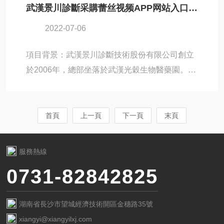
武漢景川診斷采購蕾丝视频APP网站入口凍幹機Pilot5-8Es
视频APP网站入口Pilot3-6L凍幹機。該係列蕾丝
2022-07-06
视频下载APP產品性能穩定，在普芯農業相關農
產品凍幹工藝探索工作中，相信Pilot-L係列蕾丝
項目背景：武漢景川診斷技術股份有限公司創立
视频下载APP可以提供穩定可靠的凍幹設備服
於2006年，總部坐落於武漢光穀生物醫藥園。景
務。設備名稱：Pilot3-6L凍幹機應用領域：農產
川診斷致力於體外診斷儀器和體外診斷試劑的研
品凍幹應用凍幹機應用現場蕾丝视频APP网站入
發、生產和銷售，推出了止血與血栓、肝腎功
口（BIOCOOL）是一家真空蕾丝视频下载APP
能、血脂、消化及代謝等多係列的體外診斷產
首頁
上一頁
下一頁
末頁
及...
品。在進行體外診斷產品開發的過程中，景川診
斷遇到了凍幹機設備的需求，因而與北京蕾丝视
服務熱線
频APP网站入口取得了聯係。經過多方對比與選
0731-82842825
擇，景川診斷最終選擇了蕾丝视频APP网站入口
旗下的Pilot5-8Es凍幹機，為其體外診斷產品開
湖南省長沙市望城經濟技術開區金穗路35號
發工作提供凍幹設備保障。設備名稱：Pilot5-
xiangyi@xiangyilxj.com
8Es凍幹機應用領域：醫療應用...