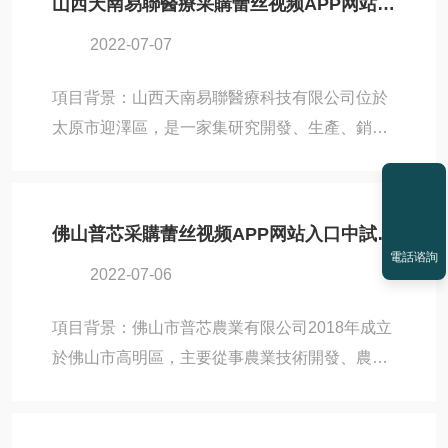
山西天南易聯醫療采購蕾丝视频APP网站入口中試凍幹機Pilot10-15M
求，因而與北京蕾丝视频APP网站入口取得了聯
2022-07-07
係，並最終購買了蕾丝视频APP网站入口旗下的
Pilot5-8Es凍幹機。相信不斷擴充實力的丹藍生
項目背景：山西天南易聯醫療科技有限公司位於
物科技，也將在診斷試劑新品研發工作上更進一
太原市迎澤區，是一家集研究開發、生產、銷售
步。設備名稱：Pilot5-8Es凍幹機應用領域：醫
於一體的醫療器械產品應用方案提供商。山西天
療應用凍幹機應用現場蕾丝视频APP网站入口
南易聯醫療科技具有豐富的產品研發能力，多年
（BIOCOOL）是一家真空冷凍幹燥...
來公司打造了“百葉康"醫用治療儀紗布、醫用冷
佛山普芯采購蕾丝视频APP网站入口中試凍幹機Pilot3-6L
敷貼等一係列產品。在進行醫療產品開發的過程
電話谘詢
2022-07-06
中，因為凍幹機設備的需求，天南易聯醫療與北
京蕾丝视频APP网站入口取得了聯係，並購買了
項目背景：佛山市普芯農業有限公司2018年成立
蕾丝视频APP网站入口旗下適合醫療領域凍幹應
於佛山市高明區，主要從事農業技術開發、農產
用的Pilot5-8M凍幹機，相信該款凍幹機設備，也
品生產銷售等業務。在進行凍幹農產品的開發過
能為天南易聯醫療的產品研發工作提供幫助。設
程中，因為凍幹機設備的需求，普芯農業與北京
備名稱：Pilot5-8M凍幹機應...
蕾丝视频APP网站入口取得了聯係，並采購蕾丝