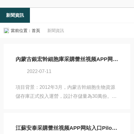
新聞資訊
當前位置：
首頁
新聞資訊
內蒙古銀宏幹細胞庫采購蕾丝视频APP网站入口生物凍幹機Pilot10-15Es
2022-07-11
項目背景：2012年3月，內蒙古幹細胞生物資源
儲存庫正式投入運營，設計存儲量為30萬份。銀
宏幹細胞庫由中源協和幹細胞生命科技股份有限
公司與和澤生物科技有限公司等合作單位提供技
術支持，旨在打造國內生命科技領域內的“草原矽
江蘇安泰采購蕾丝视频APP网站入口Pilot5-8Es真空蕾丝视频下载APP
穀"，帶動內蒙古自治區幹細胞研究發展。在銀宏