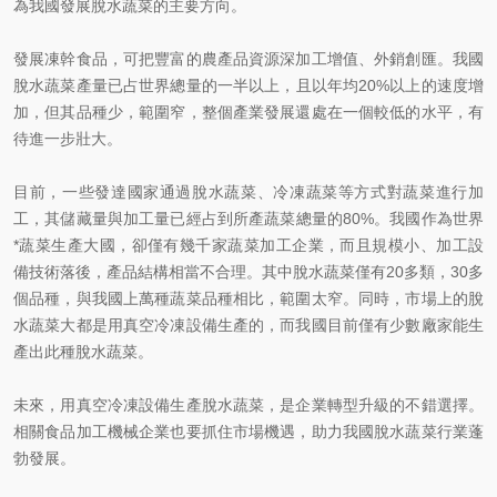
為我國發展脫水蔬菜的主要方向。
發展凍幹食品，可把豐富的農產品資源深加工增值、外銷創匯。我國
脫水蔬菜產量已占世界總量的一半以上，且以年均20%以上的速度增
加，但其品種少，範圍窄，整個產業發展還處在一個較低的水平，有
待進一步壯大。
目前，一些發達國家通過脫水蔬菜、冷凍蔬菜等方式對蔬菜進行加
工，其儲藏量與加工量已經占到所產蔬菜總量的80%。我國作為世界
*蔬菜生產大國，卻僅有幾千家蔬菜加工企業，而且規模小、加工設
備技術落後，產品結構相當不合理。其中脫水蔬菜僅有20多類，30多
個品種，與我國上萬種蔬菜品種相比，範圍太窄。同時，市場上的脫
水蔬菜大都是用真空冷凍設備生產的，而我國目前僅有少數廠家能生
產出此種脫水蔬菜。
未來，用真空冷凍設備生產脫水蔬菜，是企業轉型升級的不錯選擇。
相關食品加工機械企業也要抓住市場機遇，助力我國脫水蔬菜行業蓬
勃發展。