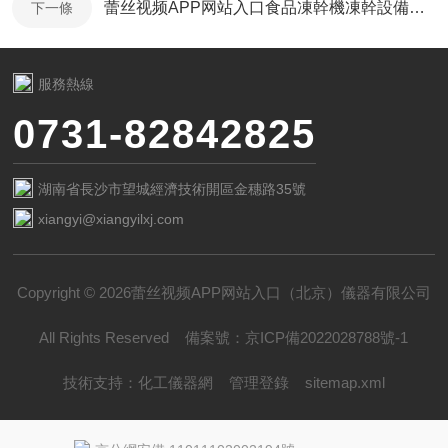
蕾丝视频APP网站入口食品凍幹機凍幹設備激發農產品加工潛力
下一條
服務熱線
0731-82842825
湖南省長沙市望城經濟技術開區金穗路35號
xiangyi@xiangyilxj.com
Copyright © 2026蕾丝视频APP网站入口（北京）儀器有限公司
All Rights Reserved
備案號：
京ICP備2022028788號-1
技術支持：
化工儀器網
管理登錄
sitemap.xml