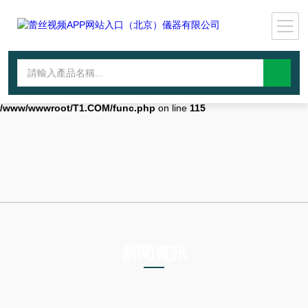
Warning
: mkdir(): No space left on device in
/www/wwwroot/T1.COM/func.php
on line
127
Warning
:
file_put_contents(./cachefile_yuan/lantianyin.com/cache/8d/2ef46/ed9a
failed to open stream: No such file or directory in
/www/wwwroot/T1.COM/func.php
on line
115
新聞資訊
NEWS INFORMATION