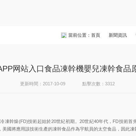
當前位置：
首頁
新聞資訊
APP网站入口食品凍幹機嬰兒凍幹食品
更新時間：2017-10-09
點擊次數：3312
凍幹燥(FD)技術起始於20世紀初期。20世紀40年代，FD技
代，美國將應用該技術生產的凍幹食品作為宇航員的太空食品，因此凍