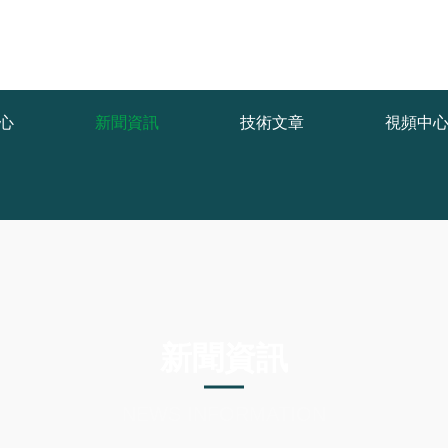
func.php
on line
127
6fc/a60f0.html): failed to open stream: No such file or directory in
/ww
心
新聞資訊
技術文章
視頻中
新聞資訊
NEWS INFORMATION