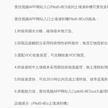
蕾丝视频APP网站入口Pilot5-8ES係列土壤凍幹機可
蕾丝视频APP网站入口土壤凍幹機Pilot5-8Es功能為：
1.幹燥與捕水分離，確保樣本無汙染。
2.與製品接觸部分采用特殊惰性材料製作，無其它物質析出
3.選配VOC收集裝置，可全麵收集VOC物質。
4.幹燥過程中土壤樣本采用膜技術保護處理，無土壤顆粒
5.幹燥速度快，可在20小時以內完成土壤幹燥。效率是風
6.承載能力強，蕾丝视频APP网站入口pilot5-8ESzui大
設備展示（Pilot5-8Es土壤凍幹機）