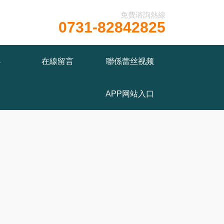
免費谘詢熱線
0731-82842825
w/wwwroot/T1.COM/func.php
on line
115
心
在線留言
聯係蕾丝视频
APP网站入口