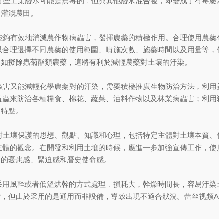
，有些工業廢水可能是無毒的，但與其他廢水混合後，即變成了有毒
於灌溉農田。
藥能夠有效地消滅農作物病蟲害，發揮農藥的積極作用。合理使用農
以合理選擇不同農藥的使用範圍、噴施次數、施藥時間以及用量等，
，如擬除蟲菊酯類農藥，這將有利於減輕農藥對土壤的汙染。
病蟲害又能減輕化學農藥對的汙染，需要積極推廣生物防治方法，利
益蟲來防治各種糧食、棉花、蔬菜、油料作物以及林業病蟲害；利用
的特點。
體對土壤保護的思想、觀點、知識和心理，包括特定主體對土壤本質
主體的觀念。在開發和利用土壤的時候，應進一步加強宣傳工作，使
們的憂患感、緊迫感和曆史使命感。
采用風幹或者低溫烘幹的方式處理，損耗大，幹燥時間長，容易汙染
但由於采用的是通用而非設備，導致出現不適合狀況。蕾丝视频APP网站