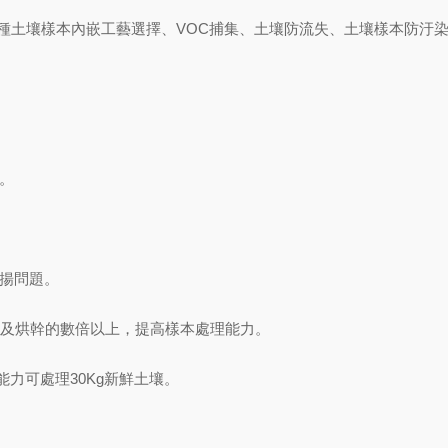
實現多種土壤樣本內嵌工藝選擇、VOC捕集、土壤防流失、土壤樣本防汙
。
飛揚問題。
幹及烘幹的數倍以上，提高樣本處理能力。
處理能力可處理30Kg新鮮土壤。