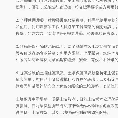
1. 科學地利用汙水灌溉農田。廢水種類繁多，成分複雜
標準》，否則，必須進行處理後，符合標準要求後方可用
2. 合理使用農藥，積極發展低殘留農藥。科學地使用農
和使用。使用農藥的工作人員必須了解農藥的有關知識，
農藥，如六六六、滴滴涕等有機氯農藥。發展低殘留農藥
3. 積極推廣生物防治病蟲害。為了既能有效地防治農業
護各種以蟲為食的益鳥；利用赤眼蜂、七星瓢蟲、蜘蛛等
生物方法防止農林病蟲害具有經濟、安全、有效和不汙染
4. 提高公眾的土壤保護意識。土壤保護意識是指特定主
解和衡量，對自己土壤保護權利和義務的認識，以及特定
讓農民和基層幹部充分了解當前嚴峻的土壤形勢，喚起他
土壤保護中重要的一環是土壤監測，目前土壤樣本處理仍
實數據。目前環保監測部門采用凍幹機作為幹燥的處置設備，
微生物、土壤原型、以及土壤樣品檢測前的物質保持。