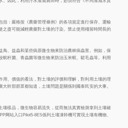
廢水。因此，利用汙水灌溉農田時，必須符合《不同灌溉水質
藥包括：嚴格按《農藥管理條例》的各項規定進行保存、運輸
使之盡可能減輕農藥對土壤的汙染。禁止使用殘留時間長的
用益鳥、益蟲和某些病原微生物來防治農林病蟲害。例如，保
殺螟杆菌、青蟲菌等微生物來防治玉米螟、鬆毛蟲等。利用
、作用、價值的看法，對土壤的評價和理解，對利用土壤的理
廣大幹部群眾都知道，土壤問題是關係到國泰民安的大事。
土壤樣品，微生物容易流失，從而無法真實檢測拿到土壤確
入口Pilot5-8ES係列土壤凍幹機可實現土壤有機物、