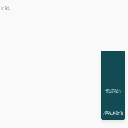
染功能。
電話谘詢
掃碼加微信