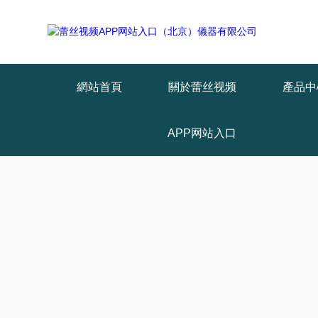
Warning
: mkdir(): No space left on device in
/www/wwwroot/T1.COM/
Warning
: file_put_contents(./cachefile_yuan/lantianyin.com/cache/6e/d2
網站首頁
關於蕾丝视频
產品中
APP网站入口