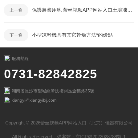
保護農業用地 蕾丝视频APP网站入口土壤凍幹機讓檢測有據可依
上一條
小型凍幹機具有其它幹燥方法*的優點
下一條
服務熱線
0731-82842825
湖南省長沙市望城經濟技術開區金穗路35號
xiangyi@xiangyilxj.com
Copyright © 2026蕾丝视频APP网站入口（北京）儀器有限公司
All Rights Reserved
備案號：
京ICP備2022028788號-1