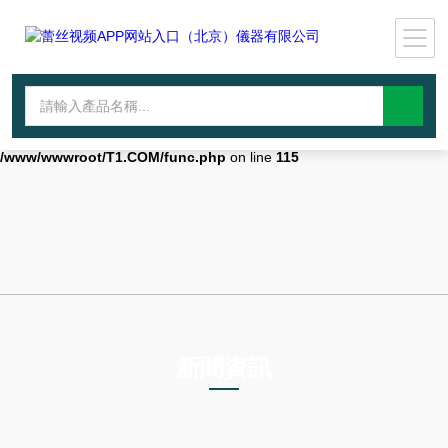
Warning
: mkdir(): No space left on device in
/www/wwwroot/T1.COM/func.php
on line
127
Warning
:
file_put_contents(./cachefile_yuan/lantianyin.com/cache/6f/bcd9f/fea80
failed to open stream: No such file or directory in
/www/wwwroot/T1.COM/func.php
on line
115
新聞資訊
NEWS INFORMATION