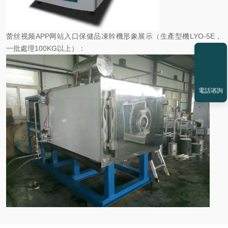
蕾丝视频APP网站入口保健品凍幹機形象展示（生產型機LYO-5E，
一批處理100KG以上）：
電話谘詢