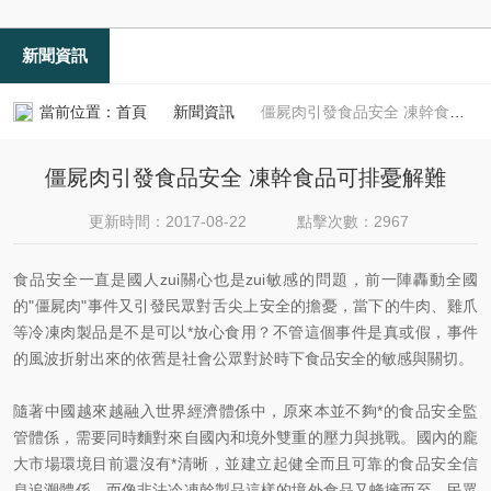
新聞資訊
當前位置：
首頁
新聞資訊
僵屍肉引發食品安全 凍幹食品可排憂解難
僵屍肉引發食品安全 凍幹食品可排憂解難
更新時間：2017-08-22
點擊次數：2967
食品安全一直是國人zui關心也是zui敏感的問題，前一陣轟動全國
的"僵屍肉"事件又引發民眾對舌尖上安全的擔憂，當下的牛肉、雞爪
等冷凍肉製品是不是可以*放心食用？不管這個事件是真或假，事件
的風波折射出來的依舊是社會公眾對於時下食品安全的敏感與關切。
隨著中國越來越融入世界經濟體係中，原來本並不夠*的食品安全監
管體係，需要同時麵對來自國內和境外雙重的壓力與挑戰。國內的龐
大市場環境目前還沒有*清晰，並建立起健全而且可靠的食品安全信
息追溯體係，而像非法冷凍幹製品這樣的境外食品又蜂擁而至，民眾