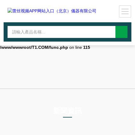
Warning
: mkdir(): No space left on device in
/www/wwwroot/T1.COM/func.php
on line
127
Warning
:
file_put_contents(./cachefile_yuan/lantianyin.com/cache/aa/f62e3/656a
failed to open stream: No such file or directory in
/www/wwwroot/T1.COM/func.php
on line
115
新聞資訊
NEWS INFORMATION