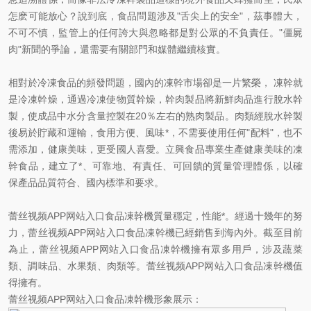
怎麽可能放心？說到底，食品問題涉及"舌尖上的安全"，茲事體大，
不可不慎，監管上的任何誇大與忽略都是對公眾的不負責任。"僵屍
肉"新聞的爭論，還需要有關部門和媒體繼續核實。
相對於冷凍食品的頻發問題，國內的凍幹市場卻是一片繁榮， 凍幹就
是冷凍幹燥，通過冷凍使物質幹燥，幹肉製品將新鮮肉品進行脫水幹
製，使成品中水分含量控製在20％左右的熟肉製品。肉類經脫水幹製
後易於貯藏和運輸，食用方便、風味*，不需要使用任何"配料"，也不
需添加，健康美味，更受國人喜愛。立興食品專業生產健康美味的凍
幹食品，建立了*、可靠地、有責任、可回饋的質量管理體係，以確
保產品品質符合、國內標準和要求。
蕾丝视频APP网站入口食品凍幹機質量穩定，性能*。經過十幾年的努
力，蕾丝视频APP网站入口食品凍幹機已經銷售到海內外。截至目前
為止，蕾丝视频APP网站入口食品凍幹機擁有眾多用戶，涉及蔬菜
類、調味品、水果類、肉類等。蕾丝视频APP网站入口食品凍幹機值
得擁有。
蕾丝视频APP网站入口食品凍幹機形象展示：