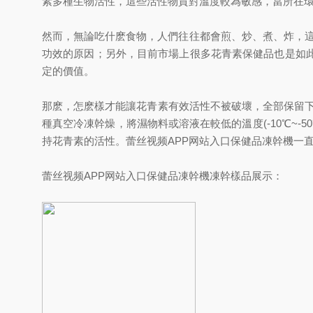
素多種生物活性，這些活性物質對溫度較為敏感，當所在環
然而，無論吃什麽食物，人們往往都會煎、炒、煮、炸，這
功效的原因；另外，目前市場上很多花青素保健品也是如
定的價值。
那麽，怎麽樣才能讓花青素有效活性不被破壞，全部保留下
種真空冷凍幹燥，將濕物料或溶液在較低的溫度(-10℃~
持花青素的活性。蕾丝视频APP网站入口保健品凍幹機一直
蕾丝视频APP网站入口保健品凍幹機凍幹樣品展示：