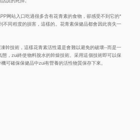
俗話說的死掉。
PP网站入口吃過很多含有花青素的食物，卻感受不到它的*
到不同程度的損害，這樣的。花青素保健品都會因此喪失一
凍幹技術，這樣花青素活性還是會難以避免的破壞--而是一
氣態，zui終使物料脫水的幹燥技術。采用這個技術即可以保
機可確保保健品中zui有營養的活性物質保存下來。