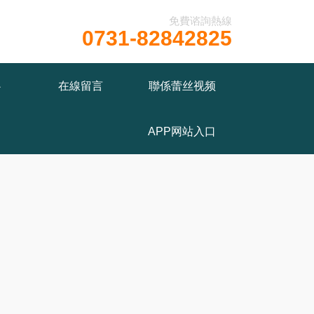
免費谘詢熱線
0731-82842825
ww/wwwroot/T1.COM/func.php
on line
115
心
在線留言
聯係蕾丝视频
APP网站入口