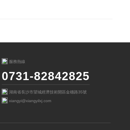
服務熱線
0731-82842825
湖南省長沙市望城經濟技術開區金穗路35號
xiangyi@xiangyilxj.com