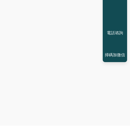
電話谘詢
掃碼加微信