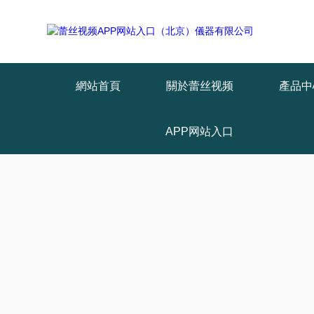
Warning
: mkdir(): No space left on device in
/www/wwwroot/T1.COM/
Warning
: file_put_contents(./cachefile_yuan/lantianyin.com/cache/c9/d
網站首頁
關於蕾丝视频
產品中
APP网站入口