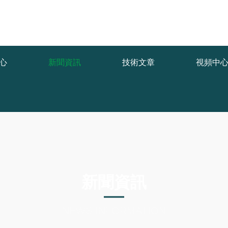
func.php
on line
127
75f1/333ad.html): failed to open stream: No such file or directory in
/w
心
新聞資訊
技術文章
視頻中
新聞資訊
NEWS INFORMATION