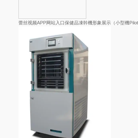
蕾丝视频APP网站入口保健品凍幹機形象展示（小型機Pilot1