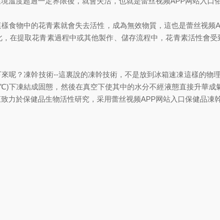
境溫度超過一定界限後，就會失活，也就是蕾丝视频APP网站入口
樣食物中的花青素就會失去活性，成為無效物質，這也是蕾丝视频A
此，在提取花青素過程中或其他製作、儲存流程中，花青素活性會受
來呢？凍幹技術--這裏說的凍幹技術，不是放到冰箱速凍這樣的物理
-50℃)下凍結成固態，然後在真空下使其中的水分不經液態直接升華成
致力於保健品生物活性研究，采用蕾丝视频APP网站入口保健品凍幹