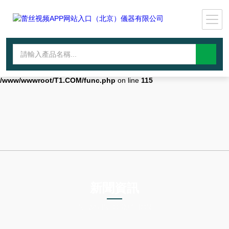
Warning
: mkdir(): No space left on device in
/www/wwwroot/T1.COM/func.php
on line
127
Warning
:
file_put_contents(./cachefile_yuan/lantianyin.com/cache/47/aac7e/97e
failed to open stream: No such file or directory in
/www/wwwroot/T1.COM/func.php
on line
115
新聞資訊
NEWS INFORMATION