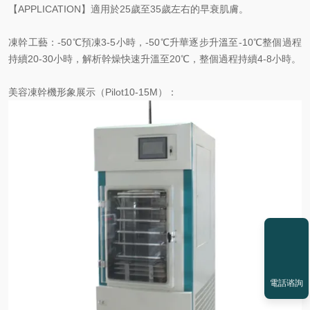
【APPLICATION】適用於25歲至35歲左右的早衰肌膚。
凍幹工藝：-50℃預凍3-5小時，-50℃升華逐步升溫至-10℃整個過程
持續20-30小時，解析幹燥快速升溫至20℃，整個過程持續4-8小時。
美容凍幹機形象展示（Pilot10-15M）：
電話谘詢