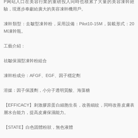
P网站入口在美容行業的重磅投入同時也積累了大量的美容凍幹經
驗，現逐步奉獻給廣大的美容凍幹機用戶。
凍幹類型：去皺型凍幹粉，采用設備：Pilot10-15M，裝載形式：20
Ml凍幹瓶。
工藝介紹：
祛皺保濕型凍幹粉組合
凍幹粉成分：AFGF、EGF、因子穩定劑
溶媒：因子保護劑，小分子透明質酸、海藻糖
【EFFICACY】刺激膠原蛋白細胞生長，改善細紋，同時改善皮膚表
層水合能力，提高皮膚保濕能力。
【STATE】白色固體粉狀，無色液體