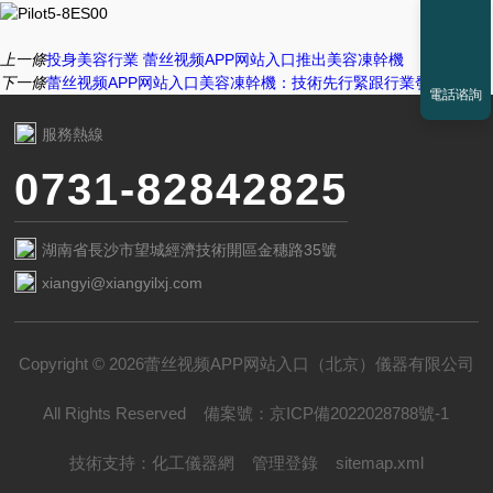
上一條
投身美容行業 蕾丝视频APP网站入口推出美容凍幹機
下一條
蕾丝视频APP网站入口美容凍幹機：技術先行緊跟行業發展
電話谘詢
服務熱線
0731-82842825
湖南省長沙市望城經濟技術開區金穗路35號
xiangyi@xiangyilxj.com
Copyright © 2026蕾丝视频APP网站入口（北京）儀器有限公司
All Rights Reserved
備案號：
京ICP備2022028788號-1
技術支持：
化工儀器網
管理登錄
sitemap.xml