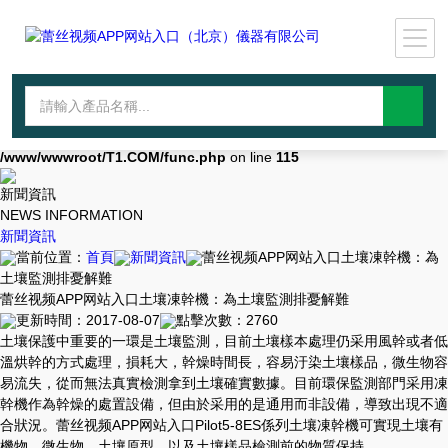
Warning
: mkdir(): No space left on device in
/www/wwwroot/T1.COM/func.php
on line
127
Warning
:
file_put_contents(./cachefile_yuan/lantianyin.com/cache/e4/60357/880
failed to open stream: No such file or directory in
/www/wwwroot/T1.COM/func.php
on line
115
新聞資訊
NEWS INFORMATION
新聞資訊
當前位置：
首頁
新聞資訊
蕾丝视频APP网站入口土壤凍幹機：為
土壤監測排憂解難
蕾丝视频APP网站入口土壤凍幹機：為土壤監測排憂解難
更新時間：2017-08-07
點擊次數：2760
土壤保護中重要的一環是土壤監測，目前土壤樣本處理仍采用風幹或者低
溫烘幹的方式處理，損耗大，幹燥時間長，容易汙染土壤樣品，微生物容
易流失，從而無法真實檢測拿到土壤確實數據。目前環保監測部門采用凍
幹機作為幹燥的處置設備，但由於采用的是通用而非設備，導致出現不適
合狀況。蕾丝视频APP网站入口Pilot5-8ES係列土壤凍幹機可實現土壤有
機物、微生物、土壤原型、以及土壤樣品檢測前的物質保持。