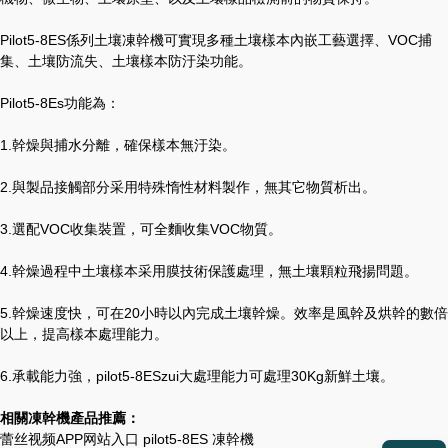
Pilot5-8ES係列土壤凍幹機可實現多種土壤樣本內嵌工藝選擇、VOC捕
集、土壤防流失、土壤樣本防汙染功能。
Pilot5-8Es功能為：
1.幹燥與捕水分離，確保樣本無汙染。
2.與製品接觸部分采用特殊惰性材料製作，無其它物質析出。
3.選配VOC收集裝置，可全麵收集VOC物質。
4.幹燥過程中土壤樣本采用膜技術保護處理，無土壤顆粒飛揚問題。
5.幹燥速度快，可在20小時以內完成土壤幹燥。效率是風幹及烘幹的數倍
以上，提高樣本處理能力。
6.承載能力強，pilot5-8ESzui大處理能力可處理30Kg新鮮土壤。
相關凍幹機產品推薦：
蕾丝视频APP网站入口 pilot5-8ES 凍幹機