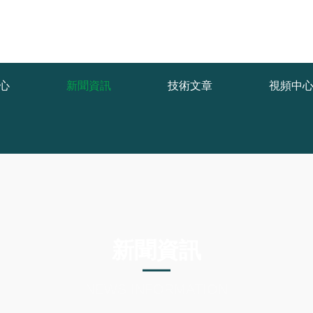
func.php
on line
127
409c/64f4d.html): failed to open stream: No such file or directory in
/w
心
新聞資訊
技術文章
視頻中
新聞資訊
NEWS INFORMATION