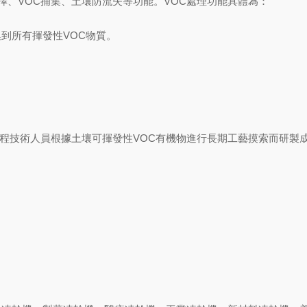
藝選擇、VOC捕集、土壤防流失等功能。VOC處理功能具體為：
可捕集到所有揮發性VOC物質。
站入口工程技術人員根據土壤可揮發性VOC有機物進行長期工藝摸索而研製