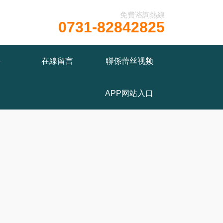
免費谘詢熱線
0731-82842825
ww/wwwroot/T1.COM/func.php
on line
115
心
在線留言
聯係蕾丝视频
APP网站入口