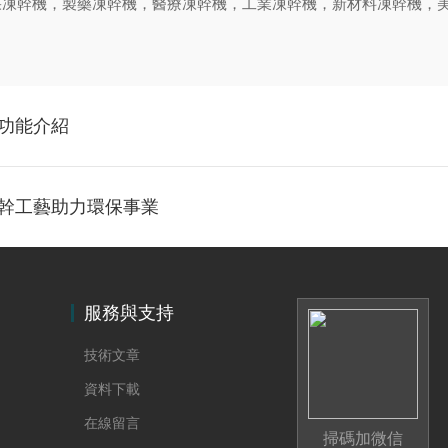
果凍幹機，製藥凍幹機，醫療凍幹機，工業凍幹機，新材料凍幹機，
失功能介紹
壤凍幹工藝助力環保事業
服務與支持
技術文章
資料下載
在線留言
掃碼加微信