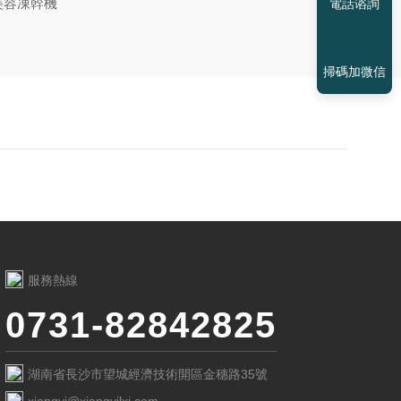
美容凍幹機
電話谘詢
掃碼加微信
服務熱線
0731-82842825
湖南省長沙市望城經濟技術開區金穗路35號