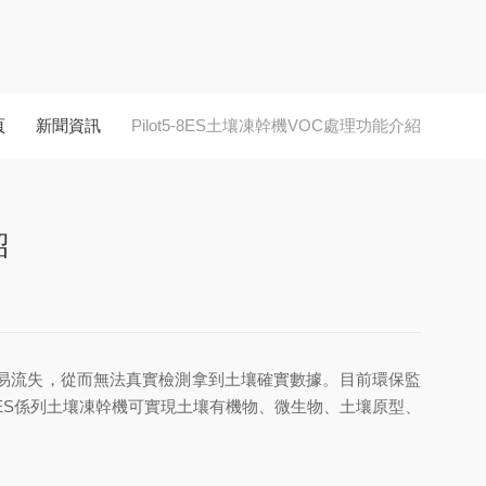
頁
新聞資訊
Pilot5-8ES土壤凍幹機VOC處理功能介紹
紹
易流失，從而無法真實檢測拿到土壤確實數據。目前環保監
8ES係列土壤凍幹機可實現土壤有機物、微生物、土壤原型、