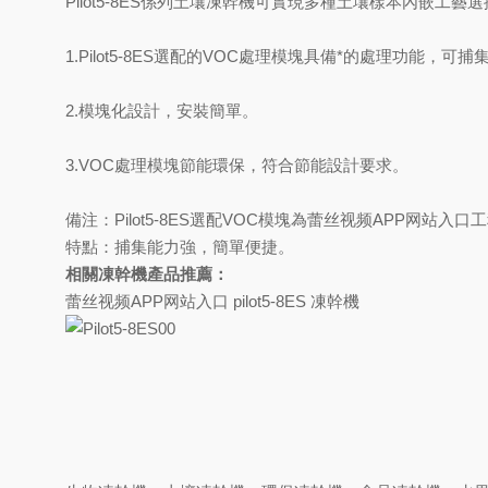
Pilot5-8ES係列土壤凍幹機可實現多種土壤樣本內嵌工
1.Pilot5-8ES選配的VOC處理模塊具備*的處理功能，
2.模塊化設計，安裝簡單。
3.VOC處理模塊節能環保，符合節能設計要求。
備注：Pilot5-8ES選配VOC模塊為蕾丝视频APP网
特點：捕集能力強，簡單便捷。
相關凍幹機產品推薦：
蕾丝视频APP网站入口 pilot5-8ES 凍幹機