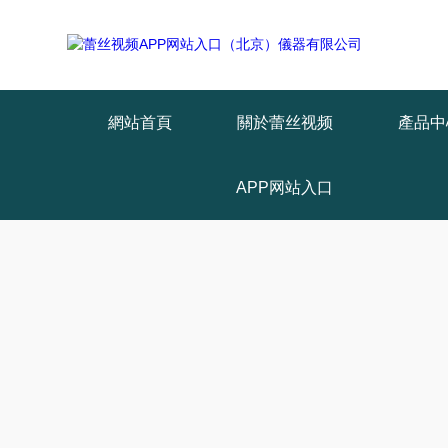
Warning
: mkdir(): No space left on device in
/www/wwwroot/T1.COM/
Warning
: file_put_contents(./cachefile_yuan/lantianyin.com/cache/a2/4
網站首頁
關於蕾丝视频
產品中
APP网站入口