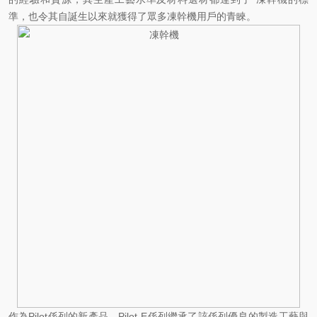
準，也令其自誕生以來就獲得了眾多凍幹機用戶的青睞。
作為Pilot係列的新產品，Pilot-E係列繼承了該係列優良的製造工藝與