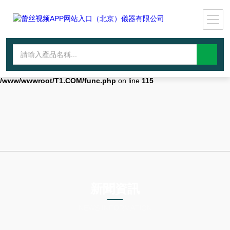
Warning
: mkdir(): No space left on device in
/www/wwwroot/T1.COM/func.php
on line
127
Warning
:
file_put_contents(./cachefile_yuan/lantianyin.com/cache/4f/b4a2d/40de
failed to open stream: No such file or directory in
/www/wwwroot/T1.COM/func.php
on line
115
新聞資訊
NEWS INFORMATION