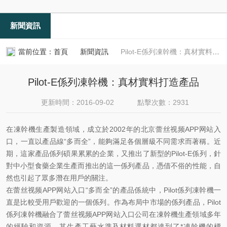
新聞資訊
當前位置：
首頁
新聞資訊
Pilot-E係列凍幹機：真材實料打造產品
Pilot-E係列凍幹機：真材實料打造產品
更新時間：2016-09-02
點擊次數：2931
在凍幹機生產製造領域，成立於2002年的北京蕾丝视频APP网站入
口，一直以產品線“多而全”，能夠滿足各個層級不同需求而著稱。近
期，這家產品係列碩果累累的企業，又推出了新型的Pilot-E係列，針
對中小型食藥企業生產而推出的這一係列產品，憑借不俗的性能，自
然也引起了眾多潛在用戶的關注。
在蕾丝视频APP网站入口“多而全”的產品係統中，Pilot係列凍幹機一
直是比較受用戶歡迎的一個係列。作為布局中市場的係列產品，Pilot
係列凍幹機融合了蕾丝视频APP网站入口公司在凍幹機生產領域多年
的經驗和資源，其生產工藝水準及材料選材都達到了*凍幹機的標